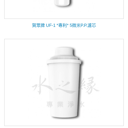
賀眾牌 UF-1 *專利* 5微米P.P.濾芯