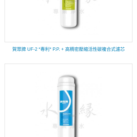
賀眾牌 UF-2 *專利* P.P. + 高精密壓縮活性碳複合式濾芯