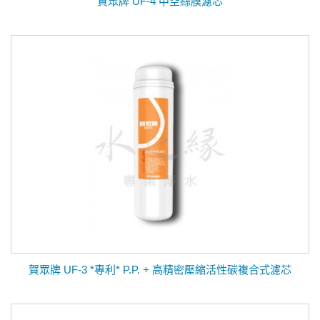
賀眾牌 UF-4 中空絲膜濾芯
賀眾牌 UF-3 *專利* P.P. + 高精密壓縮活性碳複合式濾芯