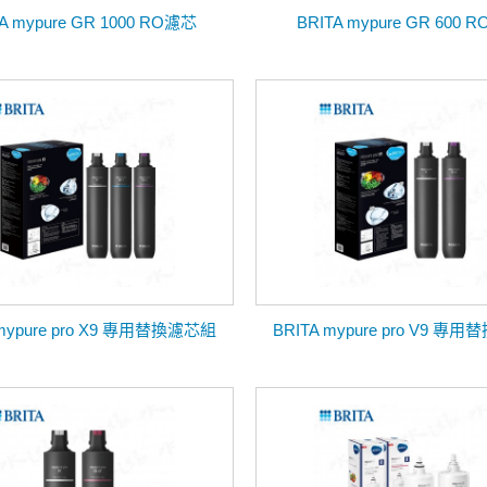
A mypure GR 1000 RO濾芯
BRITA mypure GR 600 
 mypure pro X9 專用替換濾芯組
BRITA mypure pro V9 專