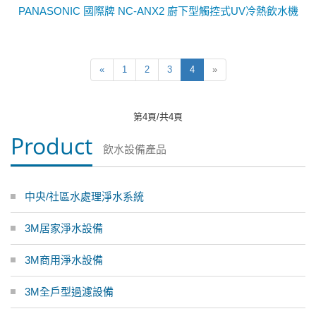
PANASONIC 國際牌 NC-ANX2 廚下型觸控式UV冷熱飲水機
«
1
2
3
4
»
第4頁/共4頁
Product
飲水設備產品
中央/社區水處理淨水系統
3M居家淨水設備
3M商用淨水設備
3M全戶型過濾設備